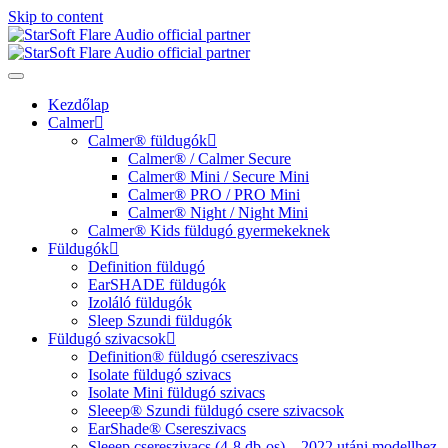
Skip to content
Kezdőlap
Calmer
Calmer® füldugók
Calmer® / Calmer Secure
Calmer® Mini / Secure Mini
Calmer® PRO / PRO Mini
Calmer® Night / Night Mini
Calmer® Kids füldugó gyermekeknek
Füldugók
Definition füldugó
EarSHADE füldugók
Izoláló füldugók
Sleep Szundi füldugók
Füldugó szivacsok
Definition® füldugó csereszivacs
Isolate füldugó szivacs
Isolate Mini füldugó szivacs
Sleeep® Szundi füldugó csere szivacsok
EarShade® Csereszivacs
Sleeep csereszivacs (4-8 db-os) – 2022 utáni modellhez