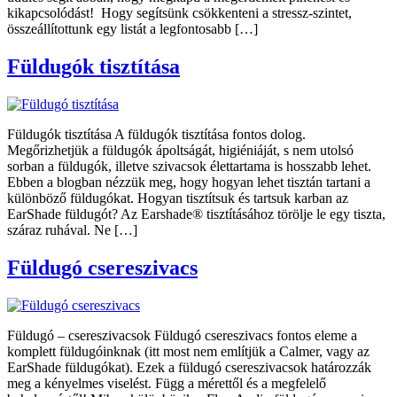
kikapcsolódást! Hogy segítsünk csökkenteni a stressz-szintet,
összeállítottunk egy listát a legfontosabb […]
Füldugók tisztítása
Füldugók tisztítása A füldugók tisztítása fontos dolog.
Megőrizhetjük a füldugók ápoltságát, higiéniáját, s nem utolsó
sorban a füldugók, illetve szivacsok élettartama is hosszabb lehet.
Ebben a blogban nézzük meg, hogy hogyan lehet tisztán tartani a
különböző füldugókat. Hogyan tisztítsuk és tartsuk karban az
EarShade füldugót? Az Earshade® tisztításához törölje le egy tiszta,
száraz ruhával. Ne […]
Füldugó csereszivacs
Füldugó – csereszivacsok Füldugó csereszivacs fontos eleme a
komplett füldugóinknak (itt most nem említjük a Calmer, vagy az
EarShade füldugókat). Ezek a füldugó csereszivacsok határozzák
meg a kényelmes viselést. Függ a mérettől és a megfelelő