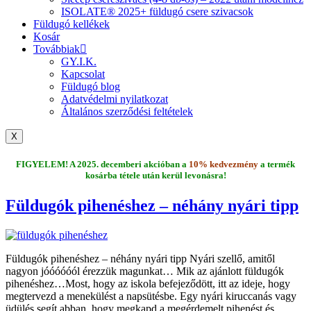
ISOLATE® 2025+ füldugó csere szivacsok
Füldugó kellékek
Kosár
Továbbiak
GY.I.K.
Kapcsolat
Füldugó blog
Adatvédelmi nyilatkozat
Általános szerződési feltételek
X
FIGYELEM! A 2025. decemberi akcióban a
10% kedvezmény
a termék
kosárba tétele után kerül levonásra!
Füldugók pihenéshez – néhány nyári tipp
Füldugók pihenéshez – néhány nyári tipp Nyári szellő, amitől
nagyon jóóóóóól érezzük magunkat… Mik az ajánlott füldugók
pihenéshez…Most, hogy az iskola befejeződött, itt az ideje, hogy
megtervezd a menekülést a napsütésbe. Egy nyári kiruccanás vagy
üdülés segít abban, hogy megkapd a megérdemelt pihenést és