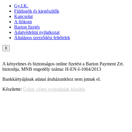
Gy.I.K.
Füldugók és kiegészítők
Kapcsolat
A fiókom
Barion fizetés
Adatvédelmi nyilatkozat
Általános szerződési feltételek
X
A kényelmes és biztonságos online fizetést a Barion Payment Zrt.
biztosítja, MNB engedély száma: H-EN-I-1064/2013
Bankkártyájának adatai áruházunkhoz nem jutnak el.
Készítette:
Üzleti, céges weboldalak készítés