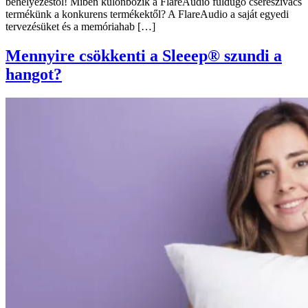
behelyezéstől! Miben különbözik a FlareAudio füldugó csereszivacs
termékünk a konkurens termékektől? A FlareAudio a saját egyedi
tervezésüket és a memóriahab […]
Mennyire csökkenti a Sleeep® szundi a
hangot?