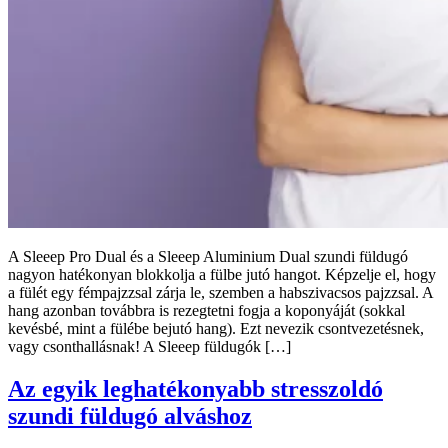
A Sleeep Pro Dual és a Sleeep Aluminium Dual szundi füldugó
nagyon hatékonyan blokkolja a fülbe jutó hangot. Képzelje el, hogy
a fülét egy fémpajzzsal zárja le, szemben a habszivacsos pajzzsal. A
hang azonban továbbra is rezegtetni fogja a koponyáját (sokkal
kevésbé, mint a fülébe bejutó hang). Ezt nevezik csontvezetésnek,
vagy csonthallásnak! A Sleeep füldugók […]
Az egyik leghatékonyabb stresszoldó
szundi füldugó alváshoz