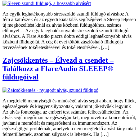
Az egyik leghatékonyabb stresszoldó szundi füldugó alváshoz A
fém alkatrészek és az egyedi kialakítás segítségével a Sleeep teljesen
új megközelítést kínál az alvás közbeni füldugókhoz, számos
előnnyel… Az egyik leghatékonyabb stresszoldó szundi füldugó
alváshoz. A Flare Audio piacra dobta eddigi leghatékonyabb alvás
közbeni füldugóját. A cég öt évet töltött zászlóshajó füldugója
tervezésének tökéletesítésével és tökéletesítésével, […]
Zajcsökkentés – Élvezd a csendet –
Találkozz a FlareAudio SLEEEP®
füldugóival
A megfelelő mennyiségű és minőségű alvás segít abban, hogy fittek,
egészségesek és kiegyensúlyozottak, valamint jókedvűek legyünk
Az alvás fontossága az emberi test számára felbecsülhetetlen. Az
alvás segít megőrizni az egészségünket, megnövelni a koncentrációt,
javítani a memóriát és megerősíteni az immunrendszert. Az
egészségügyi problémák, amelyek a nem megfelelő alváshiány miatt
felmerülhetnek, azonban súlyosak is lehetnek. Ha […]