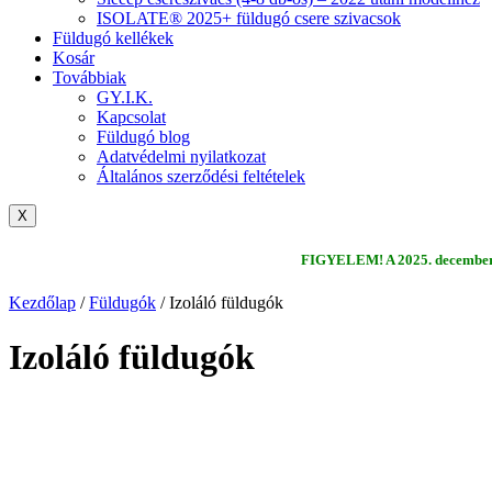
ISOLATE® 2025+ füldugó csere szivacsok
Füldugó kellékek
Kosár
Továbbiak
GY.I.K.
Kapcsolat
Füldugó blog
Adatvédelmi nyilatkozat
Általános szerződési feltételek
X
FIGYELEM! A 2025. december
Kezdőlap
/
Füldugók
/ Izoláló füldugók
Izoláló füldugók