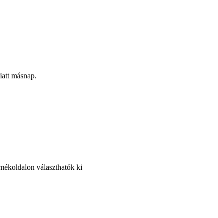
iatt másnap.
rmékoldalon választhatók ki