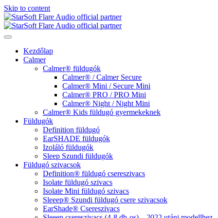
Skip to content
Kezdőlap
Calmer
Calmer® füldugók
Calmer® / Calmer Secure
Calmer® Mini / Secure Mini
Calmer® PRO / PRO Mini
Calmer® Night / Night Mini
Calmer® Kids füldugó gyermekeknek
Füldugók
Definition füldugó
EarSHADE füldugók
Izoláló füldugók
Sleep Szundi füldugók
Füldugó szivacsok
Definition® füldugó csereszivacs
Isolate füldugó szivacs
Isolate Mini füldugó szivacs
Sleeep® Szundi füldugó csere szivacsok
EarShade® Csereszivacs
Sleeep csereszivacs (4-8 db-os) – 2022 utáni modellhez