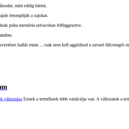
ásodat, mint eddig bármi.
pán letompítják a zajokat.
nak puha memória szivacsban felfüggesztve.
tatlan.
tvezetéses hallás miatt… csak nem kell aggódnod a zavaró fülcsengés m
ium
k választása
Ennek a terméknek több variációja van. A változatok a te