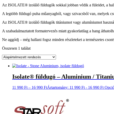
Az ISOLATE® izoláló füldugók sokkal jobban védik a füleidet, a hall
A legtöbb füldugó puha műanyagból, vagy szivacsból van, melyek csu
Az ISOLATE® izoláló füldugók titániumot vagy alumíniumot használ
A szabadalmaztatott formatervezés miatt gyakorlatilag a hang áthatolha
Ne aggódj – még hallani fogsz minden részleteket a természetes cson
Összesen 1 találat
Isolate® füldugó – Aluminium / Titan
11 990
Ft
–
16 990
Ft
Ártartomány: 11 990 Ft - 16 990 Ft
Opció