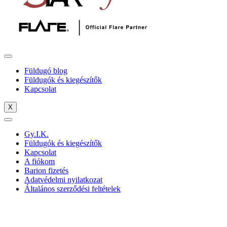
Füldugó blog
Füldugók és kiegészítők
Kapcsolat
X
Gy.I.K.
Füldugók és kiegészítők
Kapcsolat
A fiókom
Barion fizetés
Adatvédelmi nyilatkozat
Általános szerződési feltételek
X