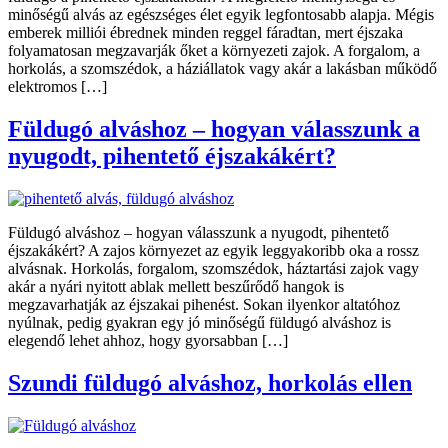
minőségű alvás az egészséges élet egyik legfontosabb alapja. Mégis
emberek milliói ébrednek minden reggel fáradtan, mert éjszaka
folyamatosan megzavarják őket a környezeti zajok. A forgalom, a
horkolás, a szomszédok, a háziállatok vagy akár a lakásban működő
elektromos […]
Füldugó alváshoz – hogyan válasszunk a
nyugodt, pihentető éjszakákért?
Füldugó alváshoz – hogyan válasszunk a nyugodt, pihentető
éjszakákért? A zajos környezet az egyik leggyakoribb oka a rossz
alvásnak. Horkolás, forgalom, szomszédok, háztartási zajok vagy
akár a nyári nyitott ablak mellett beszűrődő hangok is
megzavarhatják az éjszakai pihenést. Sokan ilyenkor altatóhoz
nyúlnak, pedig gyakran egy jó minőségű füldugó alváshoz is
elegendő lehet ahhoz, hogy gyorsabban […]
Szundi füldugó alváshoz, horkolás ellen