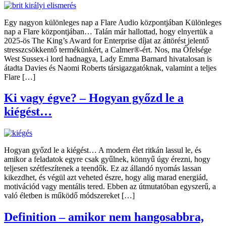
Egy nagyon különleges nap a Flare Audio központjában Különleges
nap a Flare központjában… Talán már hallottad, hogy elnyertük a
2025-ös The King’s Award for Enterprise díjat az áttörést jelentő
stresszcsökkentő termékünkért, a Calmer®-ért. Nos, ma Őfelsége
West Sussex-i lord hadnagya, Lady Emma Barnard hivatalosan is
átadta Davies és Naomi Roberts társigazgatóknak, valamint a teljes
Flare […]
Ki vagy égve? – Hogyan győzd le a
kiégést…
Hogyan győzd le a kiégést… A modern élet ritkán lassul le, és
amikor a feladatok egyre csak gyűlnek, könnyű úgy érezni, hogy
teljesen szétfeszítenek a teendők. Ez az állandó nyomás lassan
kikezdhet, és végül azt veheted észre, hogy alig marad energiád,
motivációd vagy mentális tered. Ebben az útmutatóban egyszerű, a
való életben is működő módszereket […]
Definition – amikor nem hangosabbra,