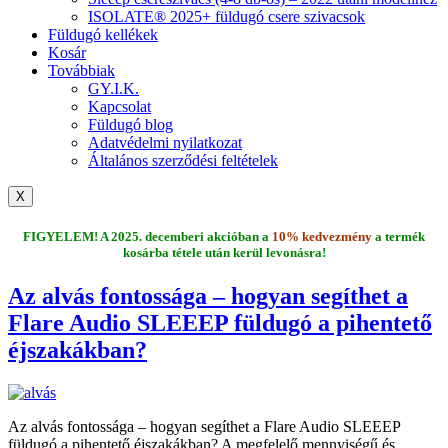
ISOLATE® 2025+ füldugó csere szivacsok
Füldugó kellékek
Kosár
Továbbiak
GY.I.K.
Kapcsolat
Füldugó blog
Adatvédelmi nyilatkozat
Általános szerződési feltételek
X
FIGYELEM! A 2025. decemberi akcióban a
10% kedvezmény
a termék
kosárba tétele után kerül levonásra!
Az alvás fontossága – hogyan segíthet a
Flare Audio SLEEEP füldugó a pihentető
éjszakákban?
Az alvás fontossága – hogyan segíthet a Flare Audio SLEEEP
füldugó a pihentető éjszakákban? A megfelelő mennyiségű és