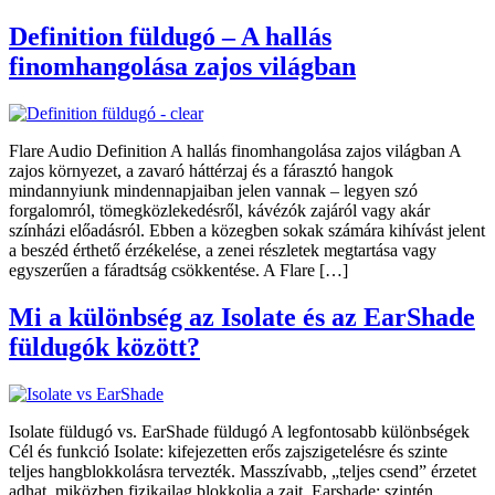
Definition füldugó – A hallás
finomhangolása zajos világban
Flare Audio Definition A hallás finomhangolása zajos világban A
zajos környezet, a zavaró háttérzaj és a fárasztó hangok
mindannyiunk mindennapjaiban jelen vannak – legyen szó
forgalomról, tömegközlekedésről, kávézók zajáról vagy akár
színházi előadásról. Ebben a közegben sokak számára kihívást jelent
a beszéd érthető érzékelése, a zenei részletek megtartása vagy
egyszerűen a fáradtság csökkentése. A Flare […]
Mi a különbség az Isolate és az EarShade
füldugók között?
Isolate füldugó vs. EarShade füldugó A legfontosabb különbségek
Cél és funkció Isolate: kifejezetten erős zajszigetelésre és szinte
teljes hangblokkolásra tervezték. Masszívabb, „teljes csend” érzetet
adhat, miközben fizikailag blokkolja a zajt. Earshade: szintén