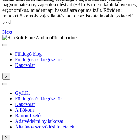
nagyon hatékony zajcsökkentést ad (~31 dB), de inkább kényelmes,
ergonomikus, mindennapi használatra optimalizált. Röviden:
mindkettő komoly zajcsillapítást ad, de az Isolate inkább „szigetel”,
[…]
Next
→
Füldugó blog
Füldugók és kiegészítők
Kapcsolat
X
Gy.I.K.
Füldugók és kiegészítők
Kapcsolat
A fiókom
Barion fizetés
Adatvédelmi nyilatkozat
Általános szerződési feltételek
X