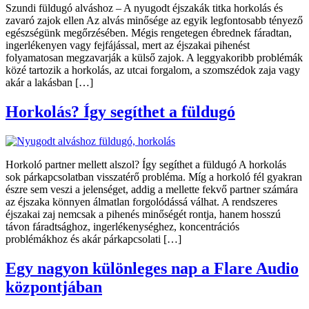
Szundi füldugó alváshoz – A nyugodt éjszakák titka horkolás és
zavaró zajok ellen Az alvás minősége az egyik legfontosabb tényező
egészségünk megőrzésében. Mégis rengetegen ébrednek fáradtan,
ingerlékenyen vagy fejfájással, mert az éjszakai pihenést
folyamatosan megzavarják a külső zajok. A leggyakoribb problémák
közé tartozik a horkolás, az utcai forgalom, a szomszédok zaja vagy
akár a lakásban […]
Horkolás? Így segíthet a füldugó
Horkoló partner mellett alszol? Így segíthet a füldugó A horkolás
sok párkapcsolatban visszatérő probléma. Míg a horkoló fél gyakran
észre sem veszi a jelenséget, addig a mellette fekvő partner számára
az éjszaka könnyen álmatlan forgolódássá válhat. A rendszeres
éjszakai zaj nemcsak a pihenés minőségét rontja, hanem hosszú
távon fáradtsághoz, ingerlékenységhez, koncentrációs
problémákhoz és akár párkapcsolati […]
Egy nagyon különleges nap a Flare Audio
központjában