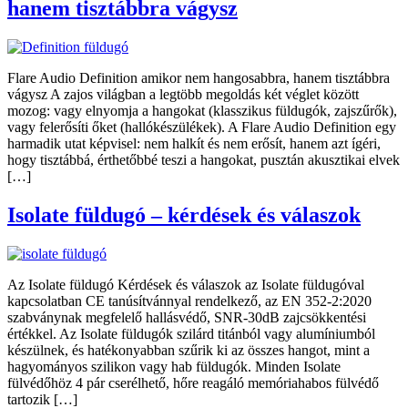
hanem tisztábbra vágysz
Flare Audio Definition amikor nem hangosabbra, hanem tisztábbra
vágysz A zajos világban a legtöbb megoldás két véglet között
mozog: vagy elnyomja a hangokat (klasszikus füldugók, zajszűrők),
vagy felerősíti őket (hallókészülékek). A Flare Audio Definition egy
harmadik utat képvisel: nem halkít és nem erősít, hanem azt ígéri,
hogy tisztábbá, érthetőbbé teszi a hangokat, pusztán akusztikai elvek
[…]
Isolate füldugó – kérdések és válaszok
Az Isolate füldugó Kérdések és válaszok az Isolate füldugóval
kapcsolatban CE tanúsítvánnyal rendelkező, az EN 352-2:2020
szabványnak megfelelő hallásvédő, SNR-30dB zajcsökkentési
értékkel. Az Isolate füldugók szilárd titánból vagy alumíniumból
készülnek, és hatékonyabban szűrik ki az összes hangot, mint a
hagyományos szilikon vagy hab füldugók. Minden Isolate
fülvédőhöz 4 pár cserélhető, hőre reagáló memóriahabos fülvédő
tartozik […]