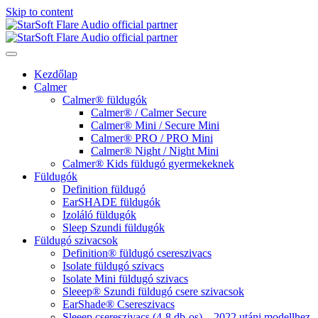
Skip to content
Kezdőlap
Calmer
Calmer® füldugók
Calmer® / Calmer Secure
Calmer® Mini / Secure Mini
Calmer® PRO / PRO Mini
Calmer® Night / Night Mini
Calmer® Kids füldugó gyermekeknek
Füldugók
Definition füldugó
EarSHADE füldugók
Izoláló füldugók
Sleep Szundi füldugók
Füldugó szivacsok
Definition® füldugó csereszivacs
Isolate füldugó szivacs
Isolate Mini füldugó szivacs
Sleeep® Szundi füldugó csere szivacsok
EarShade® Csereszivacs
Sleeep csereszivacs (4-8 db-os) – 2022 utáni modellhez